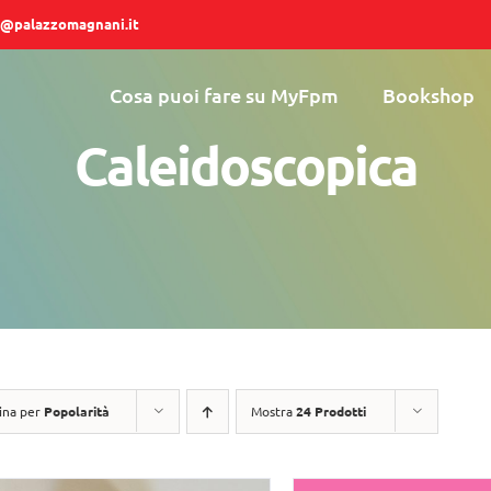
@palazzomagnani.it
Cosa puoi fare su MyFpm
Bookshop
Caleidoscopica
ina per
Popolarità
Mostra
24 Prodotti