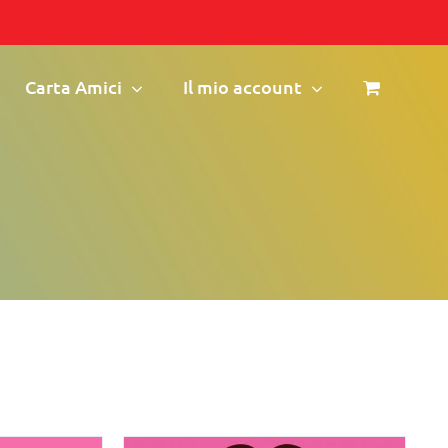
Carta Amici
Il mio account