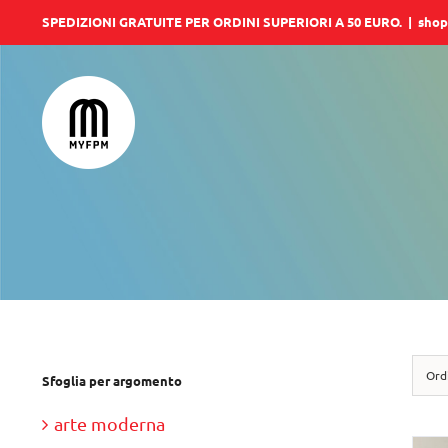
Salta
SPEDIZIONI GRATUITE PER ORDINI SUPERIORI A 50 EURO.
|
shop
al
contenuto
Ord
Sfoglia per argomento
arte moderna