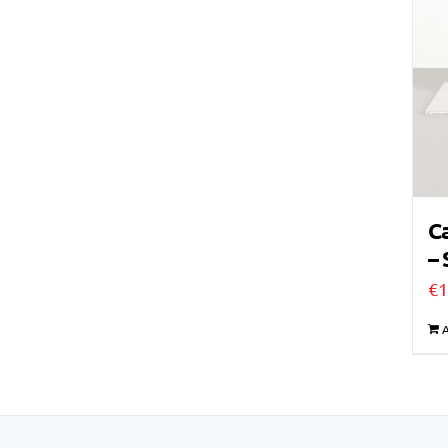
Ca
–
€
1
A