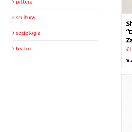
pittura
scultura
Sh
“C
sociologia
Za
teatro
€
1
A