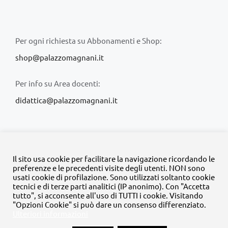
Per ogni richiesta su Abbonamenti e Shop:
shop@palazzomagnani.it
Per info su Area docenti:
didattica@palazzomagnani.it
Il sito usa cookie per facilitare la navigazione ricordando le
preferenze e le precedenti visite degli utenti. NON sono
usati cookie di profilazione. Sono utilizzati soltanto cookie
© Copyright 2020 -
2026 | Tutti i diritti riservati | MyFpm è un
tecnici e di terze parti analitici (IP anonimo). Con "Accetta
progetto della
Fondazione Palazzo Magnani
tutto", si acconsente all'uso di TUTTI i cookie. Visitando
"Opzioni Cookie" si può dare un consenso differenziato.
Ulteriori informazioni
Facebook
Instagram
Twitter
LinkedIn
YouTube