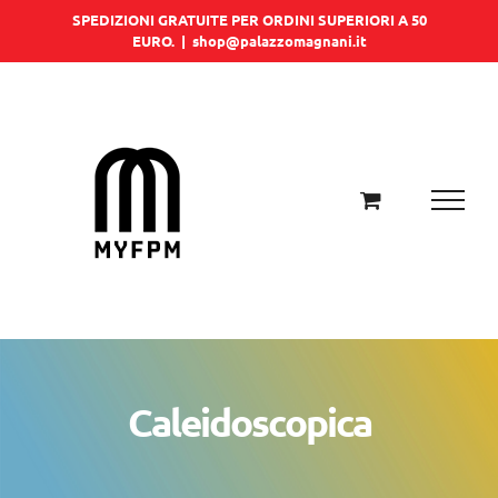
Salta
SPEDIZIONI GRATUITE PER ORDINI SUPERIORI A 50
EURO.
|
shop@palazzomagnani.it
al
contenuto
Caleidoscopica