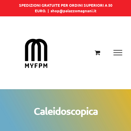
Salta
SPEDIZIONI GRATUITE PER ORDINI SUPERIORI A 50
EURO.
|
shop@palazzomagnani.it
al
contenuto
Caleidoscopica