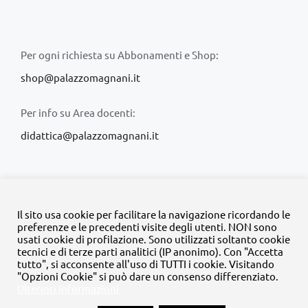
Per ogni richiesta su Abbonamenti e Shop:
shop@palazzomagnani.it
Per info su Area docenti:
didattica@palazzomagnani.it
Il sito usa cookie per facilitare la navigazione ricordando le
preferenze e le precedenti visite degli utenti. NON sono
usati cookie di profilazione. Sono utilizzati soltanto cookie
© Copyright 2020 -
2026 | Tutti i diritti riservati | MyFpm è un
tecnici e di terze parti analitici (IP anonimo). Con "Accetta
progetto della
Fondazione Palazzo Magnani
tutto", si acconsente all'uso di TUTTI i cookie. Visitando
"Opzioni Cookie" si può dare un consenso differenziato.
Ulteriori informazioni
Facebook
Instagram
Twitter
LinkedIn
YouTube