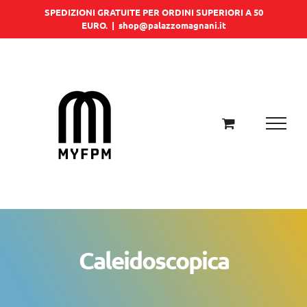
Salta
SPEDIZIONI GRATUITE PER ORDINI SUPERIORI A 50
EURO.
|
shop@palazzomagnani.it
al
contenuto
Caleidoscopica