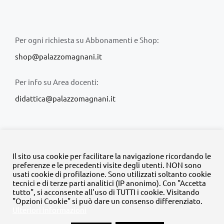
Per ogni richiesta su Abbonamenti e Shop:
shop@palazzomagnani.it
Per info su Area docenti:
didattica@palazzomagnani.it
Il sito usa cookie per facilitare la navigazione ricordando le
preferenze e le precedenti visite degli utenti. NON sono
usati cookie di profilazione. Sono utilizzati soltanto cookie
© Copyright 2020 -
2026 | Tutti i diritti riservati | MyFpm è un
tecnici e di terze parti analitici (IP anonimo). Con "Accetta
progetto della
Fondazione Palazzo Magnani
tutto", si acconsente all'uso di TUTTI i cookie. Visitando
"Opzioni Cookie" si può dare un consenso differenziato.
Ulteriori informazioni
Facebook
Instagram
Twitter
LinkedIn
YouTube