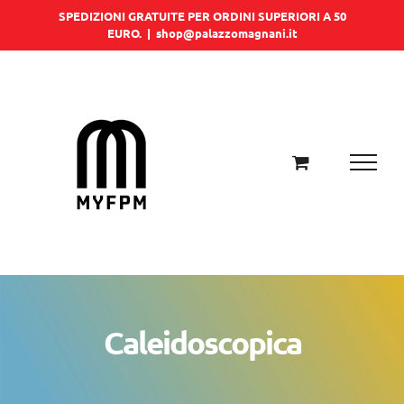
Salta
SPEDIZIONI GRATUITE PER ORDINI SUPERIORI A 50
EURO.
|
shop@palazzomagnani.it
al
contenuto
Caleidoscopica