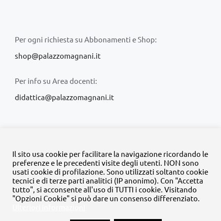
Per ogni richiesta su Abbonamenti e Shop:
shop@palazzomagnani.it
Per info su Area docenti:
didattica@palazzomagnani.it
Il sito usa cookie per facilitare la navigazione ricordando le
preferenze e le precedenti visite degli utenti. NON sono
usati cookie di profilazione. Sono utilizzati soltanto cookie
© Copyright 2020 -
2026 | Tutti i diritti riservati | MyFpm è un
tecnici e di terze parti analitici (IP anonimo). Con "Accetta
progetto della
Fondazione Palazzo Magnani
tutto", si acconsente all'uso di TUTTI i cookie. Visitando
"Opzioni Cookie" si può dare un consenso differenziato.
Ulteriori informazioni
Facebook
Instagram
Twitter
LinkedIn
YouTube