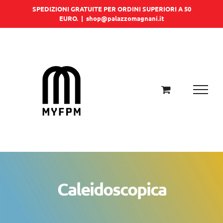
Salta
SPEDIZIONI GRATUITE PER ORDINI SUPERIORI A 50
EURO.
|
shop@palazzomagnani.it
al
contenuto
Caleidoscopica