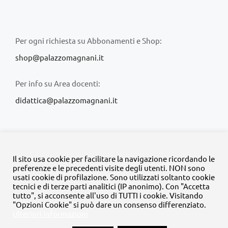
Per ogni richiesta su Abbonamenti e Shop:
shop@palazzomagnani.it
Per info su Area docenti:
didattica@palazzomagnani.it
Il sito usa cookie per facilitare la navigazione ricordando le
preferenze e le precedenti visite degli utenti. NON sono
usati cookie di profilazione. Sono utilizzati soltanto cookie
© Copyright 2020 -
2026 | Tutti i diritti riservati | MyFpm è un
tecnici e di terze parti analitici (IP anonimo). Con "Accetta
progetto della
Fondazione Palazzo Magnani
tutto", si acconsente all'uso di TUTTI i cookie. Visitando
"Opzioni Cookie" si può dare un consenso differenziato.
Ulteriori informazioni
Facebook
Instagram
Twitter
LinkedIn
YouTube