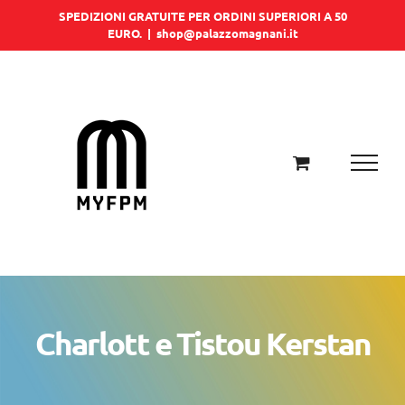
Salta
SPEDIZIONI GRATUITE PER ORDINI SUPERIORI A 50
EURO.
|
shop@palazzomagnani.it
al
contenuto
Charlott e Tistou Kerstan