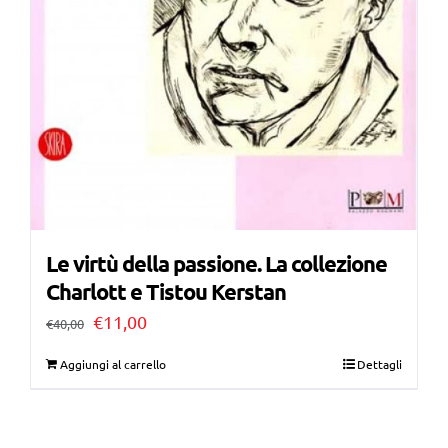
Le virtù della passione. La collezione
Charlott e Tistou Kerstan
Il
Il
€
11,00
€
40,00
prezzo
prezzo
Aggiungi al carrello
Dettagli
originale
attuale
era:
è: