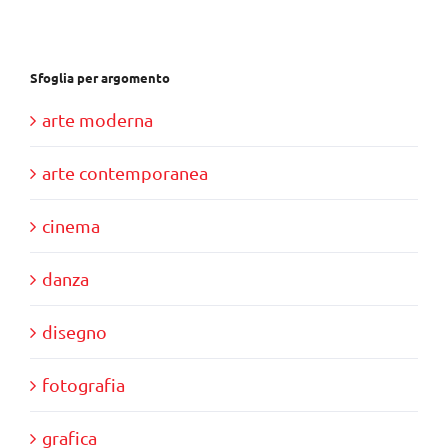
€40,00.
€11,00.
Sfoglia per argomento
arte moderna
arte contemporanea
cinema
danza
disegno
fotografia
grafica