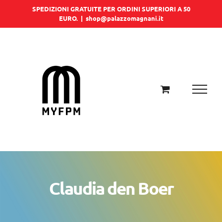
Salta
SPEDIZIONI GRATUITE PER ORDINI SUPERIORI A 50
EURO.
|
shop@palazzomagnani.it
al
contenuto
Claudia den Boer