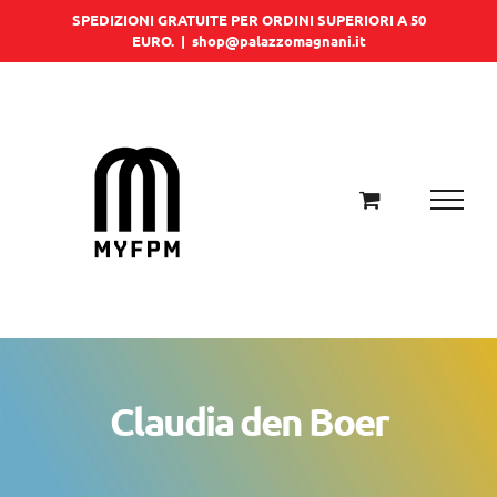
Salta
SPEDIZIONI GRATUITE PER ORDINI SUPERIORI A 50
EURO.
|
shop@palazzomagnani.it
al
contenuto
Claudia den Boer