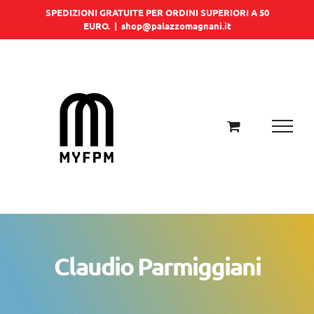
Salta
SPEDIZIONI GRATUITE PER ORDINI SUPERIORI A 50
EURO.
|
shop@palazzomagnani.it
al
contenuto
Claudio Parmiggiani