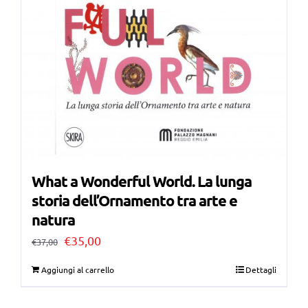
What a Wonderful World. La lunga
storia dell’Ornamento tra arte e
natura
Il
Il
€
35,00
€
37,00
prezzo
prezzo
Aggiungi al carrello
Dettagli
originale
attuale
era:
è: