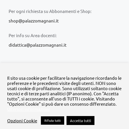
Per ogni richiesta su Abbonamenti e Shop:
shop@palazzomagnani.it
Per info su Area docenti:
didattica@palazzomagnani.it
Il sito usa cookie per facilitare la navigazione ricordando le
preferenze e le precedenti visite degli utenti. NON sono
usati cookie di profilazione. Sono utilizzati soltanto cookie
© Copyright 2020 -
2026 | Tutti i diritti riservati | MyFpm è un
tecnici e di terze parti analitici (IP anonimo). Con "Accetta
progetto della
Fondazione Palazzo Magnani
tutto", si acconsente all'uso di TUTTI i cookie. Visitando
"Opzioni Cookie" si può dare un consenso differenziato.
Ulteriori informazioni
Facebook
Instagram
Twitter
LinkedIn
YouTube
Opzioni Cookie
Rifiuta tutti
Accetta tutti