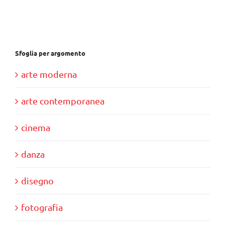
€37,00.
€35,00.
Sfoglia per argomento
arte moderna
arte contemporanea
cinema
danza
disegno
fotografia