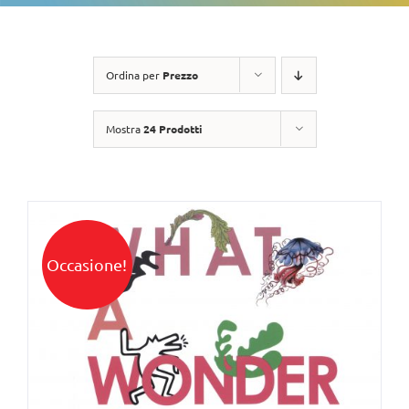
Ordina per
Prezzo
Mostra
24 Prodotti
Occasione!