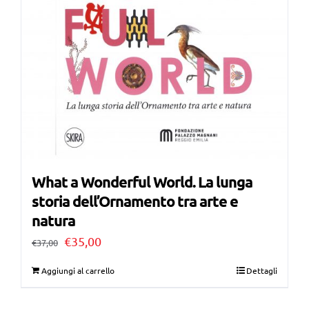
What a Wonderful World. La lunga
storia dell’Ornamento tra arte e
natura
Il
Il
€
35,00
€
37,00
prezzo
prezzo
Aggiungi al carrello
Dettagli
originale
attuale
era:
è: