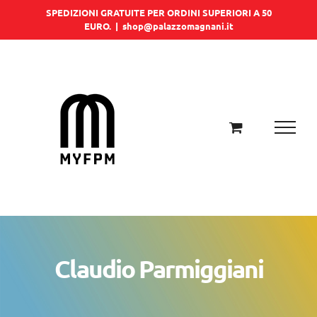
Salta
SPEDIZIONI GRATUITE PER ORDINI SUPERIORI A 50
EURO.
|
shop@palazzomagnani.it
al
contenuto
Claudio Parmiggiani