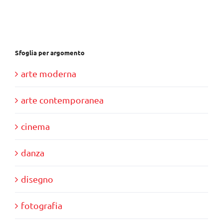
€37,00.
€35,00.
Sfoglia per argomento
arte moderna
arte contemporanea
cinema
danza
disegno
fotografia