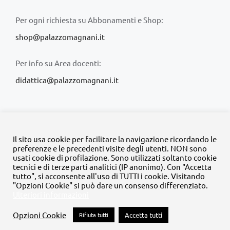
Per ogni richiesta su Abbonamenti e Shop:
shop@palazzomagnani.it
Per info su Area docenti:
didattica@palazzomagnani.it
Il sito usa cookie per facilitare la navigazione ricordando le
preferenze e le precedenti visite degli utenti. NON sono
usati cookie di profilazione. Sono utilizzati soltanto cookie
© Copyright 2020 -
2026 | Tutti i diritti riservati | MyFpm è un
tecnici e di terze parti analitici (IP anonimo). Con "Accetta
progetto della
Fondazione Palazzo Magnani
tutto", si acconsente all'uso di TUTTI i cookie. Visitando
"Opzioni Cookie" si può dare un consenso differenziato.
Ulteriori informazioni
Facebook
Instagram
Twitter
LinkedIn
YouTube
Opzioni Cookie
Rifiuta tutti
Accetta tutti