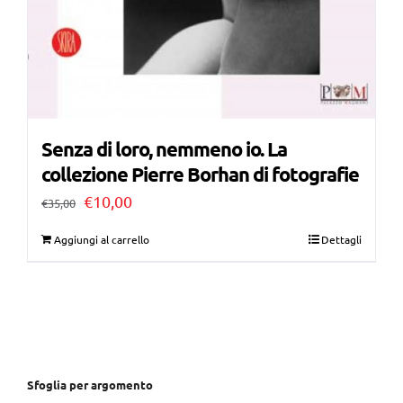
Senza di loro, nemmeno io. La
collezione Pierre Borhan di fotografie
Il
Il
€
10,00
€
35,00
prezzo
prezzo
Aggiungi al carrello
Dettagli
originale
attuale
era:
è:
€35,00.
€10,00.
Sfoglia per argomento