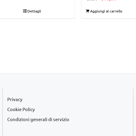
prezzo
prezzo
Dettagli
Aggiungi al carrello
originale
attuale
era:
è:
€35,00.
€10,00.
Privacy
Cookie Policy
Condizioni generali di servizio