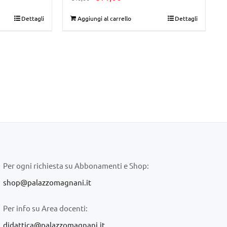
prezzo
prezzo
Dettagli
Aggiungi al carrello
Dettagli
originale
attuale
era:
è:
€40,00.
€11,00.
Per ogni richiesta su Abbonamenti e Shop:
shop@palazzomagnani.it
Per info su Area docenti:
didattica@palazzomagnani.it