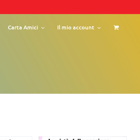
Carta Amici
Il mio account