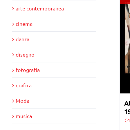
arte contemporanea
cinema
danza
disegno
fotografia
grafica
Moda
Al
1
musica
€
4