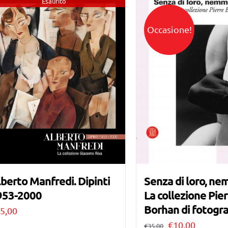
Esaurito
Occasione!
berto Manfredi. Dipinti
Senza di loro, ne
953-2000
La collezione Pie
Borhan di fotogra
5,00
Il
Il
€
10,00
€
35,00