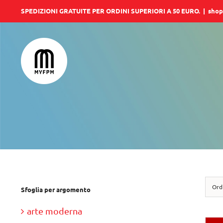
Salta
SPEDIZIONI GRATUITE PER ORDINI SUPERIORI A 50 EURO.
|
shop
al
contenuto
Ord
Sfoglia per argomento
arte moderna