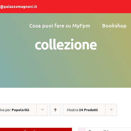
@palazzomagnani.it
Cosa puoi fare su MyFpm
Bookshop
collezione
ina per
Popolarità
Mostra
24 Prodotti