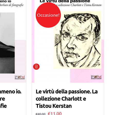
Occasione!
mmeno io.
Le virtù della passione. La
rre
collezione Charlott e
fie
Tistou Kerstan
Il
Il
€
11,00
€
40,00