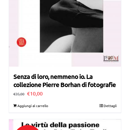
Senza di loro, nemmeno io. La
collezione Pierre Borhan di fotografie
Il
Il
€
10,00
€
35,00
prezzo
prezzo
Aggiungi al carrello
Dettagli
originale
attuale
era:
è: