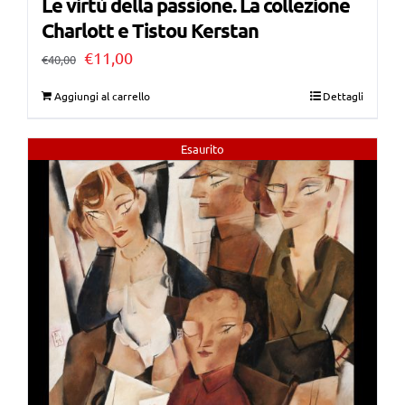
Le virtù della passione. La collezione
Charlott e Tistou Kerstan
Il
Il
€
11,00
€
40,00
prezzo
prezzo
Aggiungi al carrello
Dettagli
originale
attuale
era:
è:
Esaurito
€40,00.
€11,00.