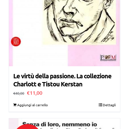
Le virtù della passione. La collezione
Charlott e Tistou Kerstan
Il
Il
€
11,00
€
40,00
prezzo
prezzo
Aggiungi al carrello
Dettagli
originale
attuale
era:
è: