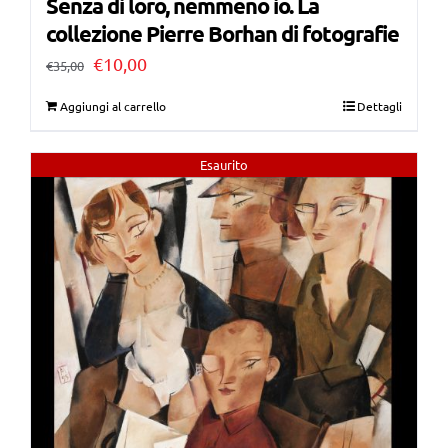
Senza di loro, nemmeno io. La
collezione Pierre Borhan di fotografie
Il
Il
€
10,00
€
35,00
prezzo
prezzo
Aggiungi al carrello
Dettagli
originale
attuale
era:
è:
Esaurito
€35,00.
€10,00.