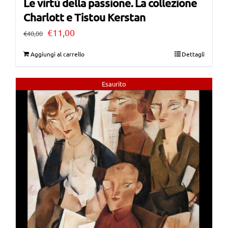
Le virtù della passione. La collezione
Charlott e Tistou Kerstan
Il
Il
€
11,00
€
40,00
prezzo
prezzo
Aggiungi al carrello
Dettagli
originale
attuale
era:
è:
Esaurito
€40,00.
€11,00.