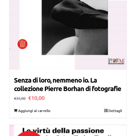
Senza di loro, nemmeno io. La
collezione Pierre Borhan di fotografie
Il
Il
€
10,00
€
35,00
prezzo
prezzo
Aggiungi al carrello
Dettagli
originale
attuale
era:
è: