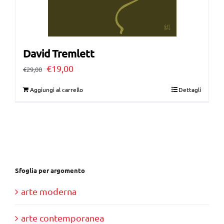
David Tremlett
Il
Il
€
19,00
€
29,00
prezzo
prezzo
Aggiungi al carrello
Dettagli
originale
attuale
era:
è:
€29,00.
€19,00.
Sfoglia per argomento
arte moderna
arte contemporanea