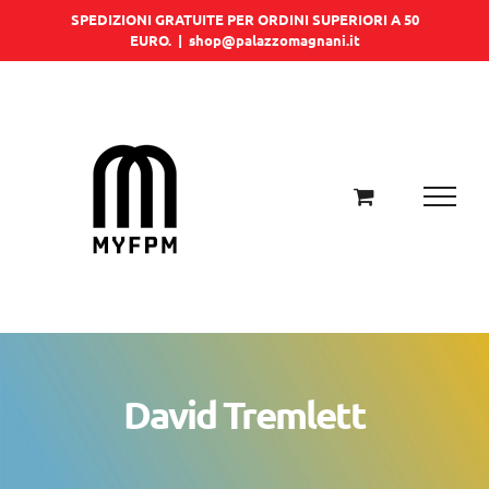
Salta
SPEDIZIONI GRATUITE PER ORDINI SUPERIORI A 50
EURO.
|
shop@palazzomagnani.it
al
contenuto
David Tremlett