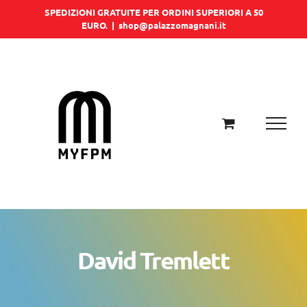
Salta
SPEDIZIONI GRATUITE PER ORDINI SUPERIORI A 50
EURO.
|
shop@palazzomagnani.it
al
contenuto
David Tremlett