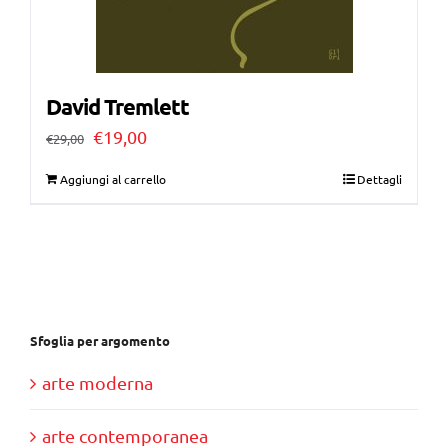
David Tremlett
Il
Il
€
19,00
€
29,00
prezzo
prezzo
Aggiungi al carrello
Dettagli
originale
attuale
era:
è:
€29,00.
€19,00.
Sfoglia per argomento
arte moderna
arte contemporanea