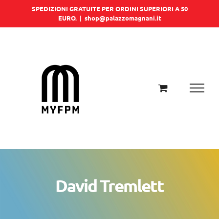
Salta
SPEDIZIONI GRATUITE PER ORDINI SUPERIORI A 50
EURO.
|
shop@palazzomagnani.it
al
contenuto
David Tremlett