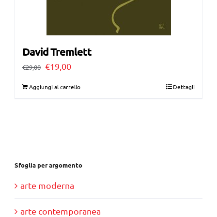
David Tremlett
Il
Il
€
19,00
€
29,00
prezzo
prezzo
Aggiungi al carrello
Dettagli
originale
attuale
era:
è:
€29,00.
€19,00.
Sfoglia per argomento
arte moderna
arte contemporanea