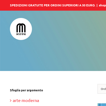
Salta
SPEDIZIONI GRATUITE PER ORDINI SUPERIORI A 50 EURO.
|
shop
al
contenuto
Ord
Sfoglia per argomento
arte moderna