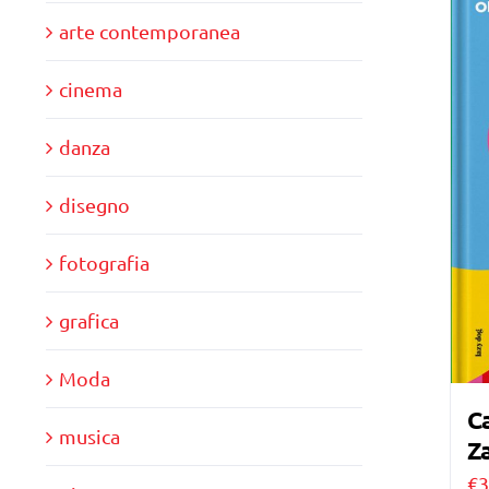
arte contemporanea
cinema
danza
disegno
fotografia
grafica
Moda
Ca
musica
Za
€
3