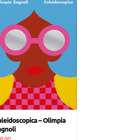
leidoscopica – Olimpia
gnoli
8,00