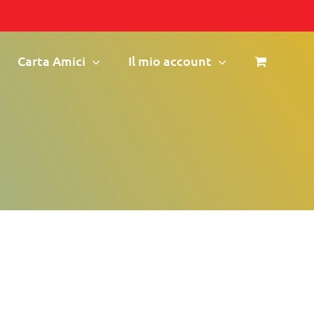
Carta Amici
Il mio account