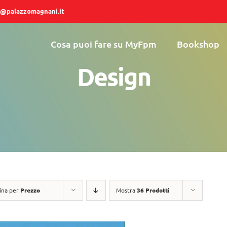
@palazzomagnani.it
Cosa puoi fare su MyFpm
Bookshop
Design
ina per
Prezzo
Mostra
36 Prodotti