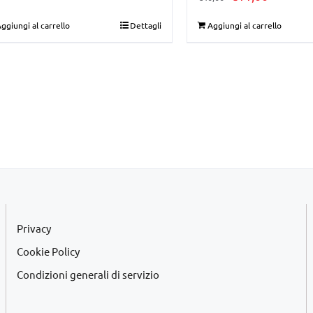
prezzo
prezzo
ggiungi al carrello
Dettagli
Aggiungi al carrello
originale
attuale
era:
è:
€40,00.
€11,00.
Privacy
Cookie Policy
Condizioni generali di servizio