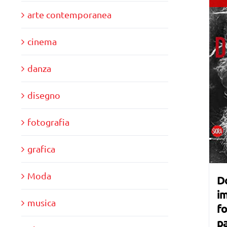
arte contemporanea
cinema
danza
disegno
fotografia
grafica
Moda
Do
im
musica
fo
p