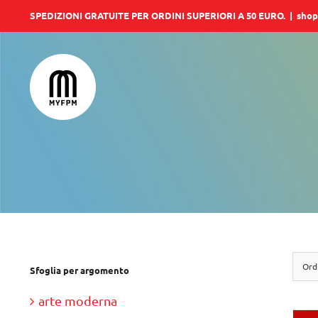
Salta
SPEDIZIONI GRATUITE PER ORDINI SUPERIORI A 50 EURO.
|
shop
al
contenuto
Ord
Sfoglia per argomento
arte moderna