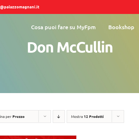
@palazzomagnani.it
Cosa puoi fare su MyFpm
Bookshop
Don McCullin
ina per
Prezzo
Mostra
12 Prodotti