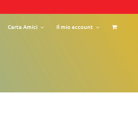
Carta Amici
Il mio account