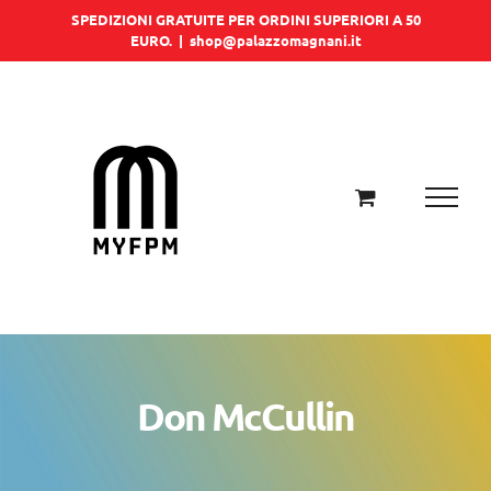
Salta
SPEDIZIONI GRATUITE PER ORDINI SUPERIORI A 50
EURO.
|
shop@palazzomagnani.it
al
contenuto
Don McCullin