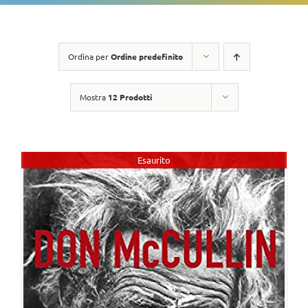
Ordina per
Ordine predefinito
Mostra
12 Prodotti
Esaurito