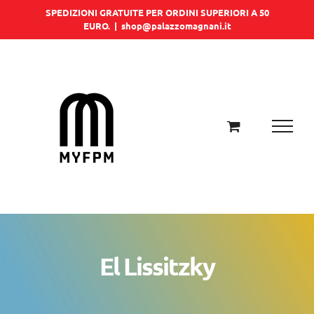
Salta
SPEDIZIONI GRATUITE PER ORDINI SUPERIORI A 50
EURO.
|
shop@palazzomagnani.it
al
contenuto
El Lissitzky