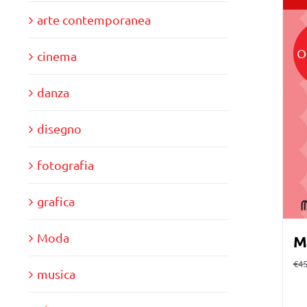
arte contemporanea
O
cinema
danza
disegno
fotografia
grafica
Moda
M
€
45
musica