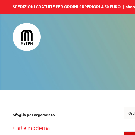
Salta
SPEDIZIONI GRATUITE PER ORDINI SUPERIORI A 50 EURO.
|
shop
al
contenuto
Ord
Sfoglia per argomento
arte moderna