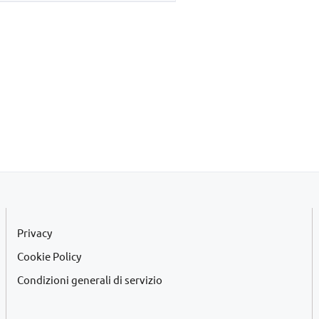
era:
è:
€45,00.
€42,00.
Privacy
Cookie Policy
Condizioni generali di servizio