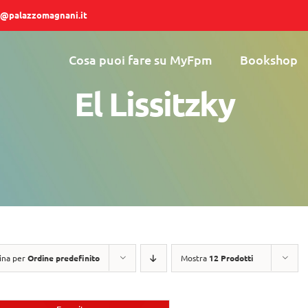
@palazzomagnani.it
Cosa puoi fare su MyFpm
Bookshop
El Lissitzky
ina per
Ordine predefinito
Mostra
12 Prodotti