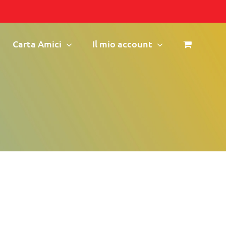
Carta Amici
Il mio account