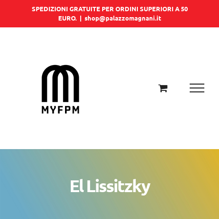
Salta
SPEDIZIONI GRATUITE PER ORDINI SUPERIORI A 50
EURO.
|
shop@palazzomagnani.it
al
contenuto
El Lissitzky