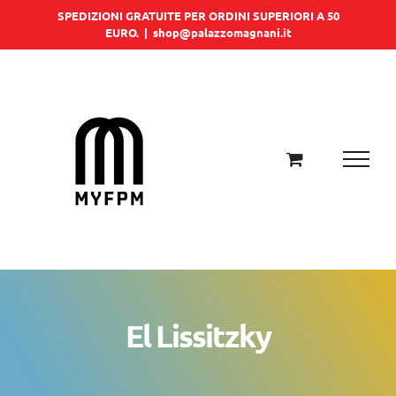
Salta
SPEDIZIONI GRATUITE PER ORDINI SUPERIORI A 50
EURO.
|
shop@palazzomagnani.it
al
contenuto
El Lissitzky