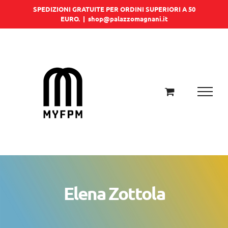
Salta
SPEDIZIONI GRATUITE PER ORDINI SUPERIORI A 50
EURO.
|
shop@palazzomagnani.it
al
contenuto
Elena Zottola