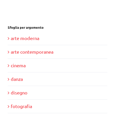
€28,00.
€10,00.
Sfoglia per argomento
arte moderna
arte contemporanea
cinema
danza
disegno
fotografia