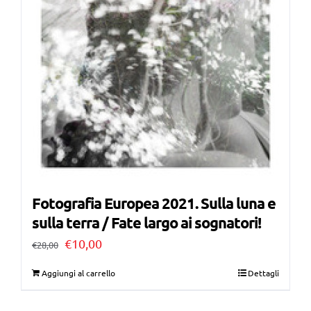
Fotografia Europea 2021. Sulla luna e
sulla terra / Fate largo ai sognatori!
Il
Il
€
10,00
€
28,00
prezzo
prezzo
Aggiungi al carrello
Dettagli
originale
attuale
era:
è: