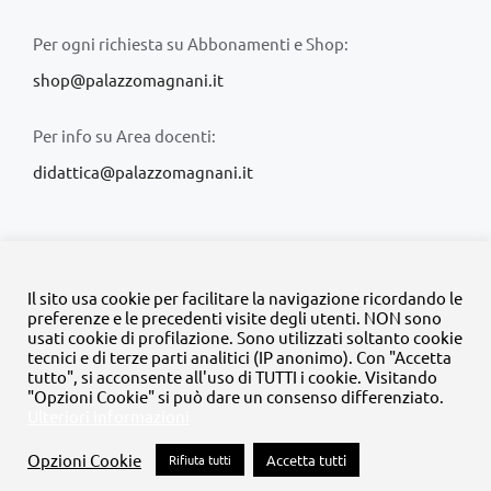
Per ogni richiesta su Abbonamenti e Shop:
shop@palazzomagnani.it
Per info su Area docenti:
didattica@palazzomagnani.it
Il sito usa cookie per facilitare la navigazione ricordando le
preferenze e le precedenti visite degli utenti. NON sono
usati cookie di profilazione. Sono utilizzati soltanto cookie
© Copyright 2020 -
2026 | Tutti i diritti riservati | MyFpm è un
tecnici e di terze parti analitici (IP anonimo). Con "Accetta
progetto della
Fondazione Palazzo Magnani
tutto", si acconsente all'uso di TUTTI i cookie. Visitando
"Opzioni Cookie" si può dare un consenso differenziato.
Ulteriori informazioni
Facebook
Instagram
Twitter
LinkedIn
YouTube
Opzioni Cookie
Rifiuta tutti
Accetta tutti