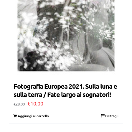
Fotografia Europea 2021. Sulla luna e
sulla terra / Fate largo ai sognatori!
Il
Il
€
10,00
€
28,00
prezzo
prezzo
Aggiungi al carrello
Dettagli
originale
attuale
era:
è: