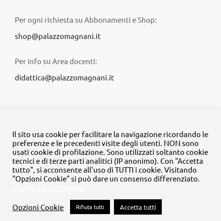
Per ogni richiesta su Abbonamenti e Shop:
shop@palazzomagnani.it
Per info su Area docenti:
didattica@palazzomagnani.it
Il sito usa cookie per facilitare la navigazione ricordando le
preferenze e le precedenti visite degli utenti. NON sono
usati cookie di profilazione. Sono utilizzati soltanto cookie
© Copyright 2020 -
2026 | Tutti i diritti riservati | MyFpm è un
tecnici e di terze parti analitici (IP anonimo). Con "Accetta
progetto della
Fondazione Palazzo Magnani
tutto", si acconsente all'uso di TUTTI i cookie. Visitando
"Opzioni Cookie" si può dare un consenso differenziato.
Ulteriori informazioni
Facebook
Instagram
Twitter
LinkedIn
YouTube
Opzioni Cookie
Rifiuta tutti
Accetta tutti