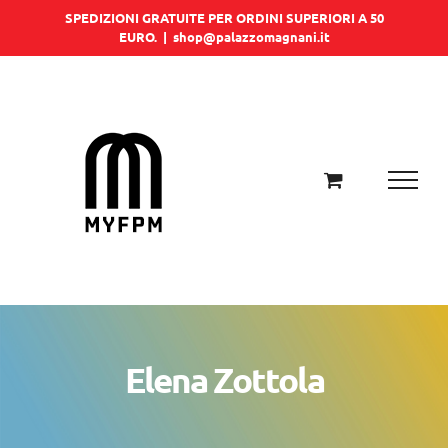
Salta
SPEDIZIONI GRATUITE PER ORDINI SUPERIORI A 50
EURO.
|
shop@palazzomagnani.it
al
contenuto
Elena Zottola