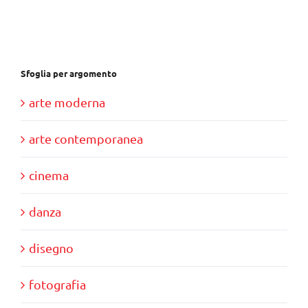
€28,00.
€10,00.
Sfoglia per argomento
arte moderna
arte contemporanea
cinema
danza
disegno
fotografia