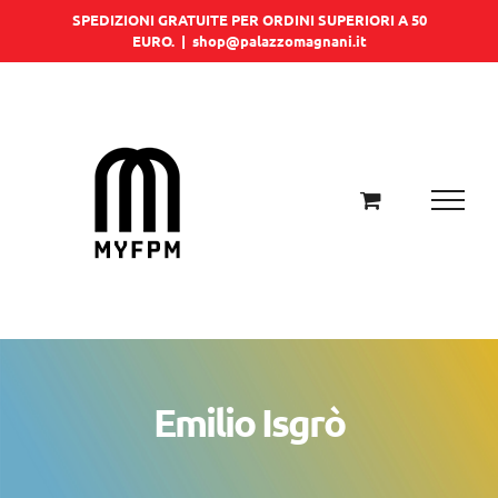
Salta
SPEDIZIONI GRATUITE PER ORDINI SUPERIORI A 50
EURO.
|
shop@palazzomagnani.it
al
contenuto
Emilio Isgrò