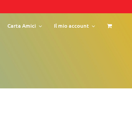
Carta Amici
Il mio account