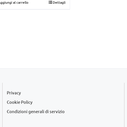
ggiungi al carrello
Dettagli
originale
attuale
era:
è:
€39,00.
€35,00.
Privacy
Cookie Policy
Condizioni generali di servizio