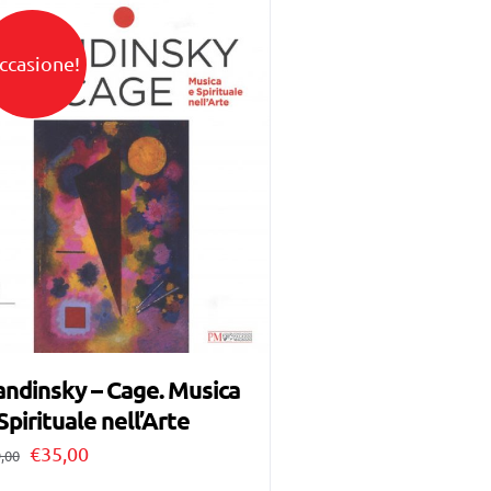
ccasione!
ndinsky – Cage. Musica
Spirituale nell’Arte
Il
Il
€
35,00
,00
prezzo
prezzo