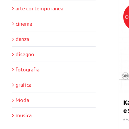
arte contemporanea
O
cinema
danza
disegno
fotografia
grafica
Moda
Ka
e 
musica
€
39