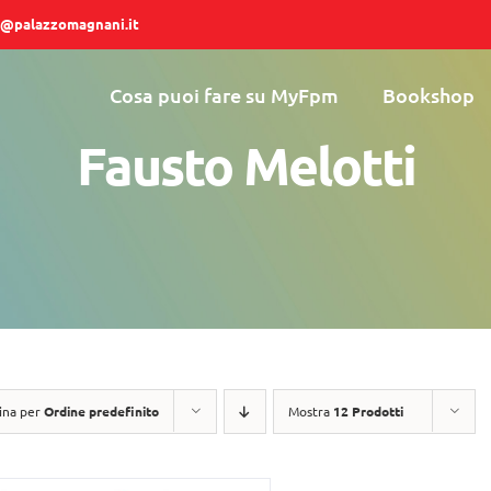
@palazzomagnani.it
Cosa puoi fare su MyFpm
Bookshop
Fausto Melotti
ina per
Ordine predefinito
Mostra
12 Prodotti