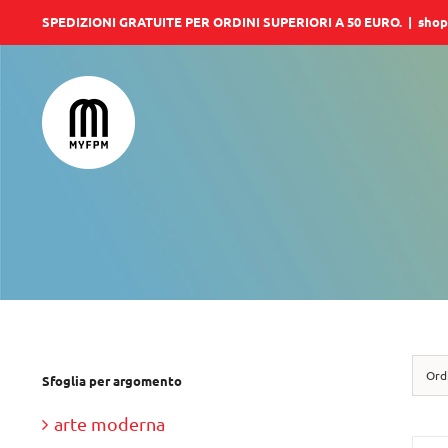
Salta
SPEDIZIONI GRATUITE PER ORDINI SUPERIORI A 50 EURO.
|
shop
al
contenuto
Ord
Sfoglia per argomento
arte moderna