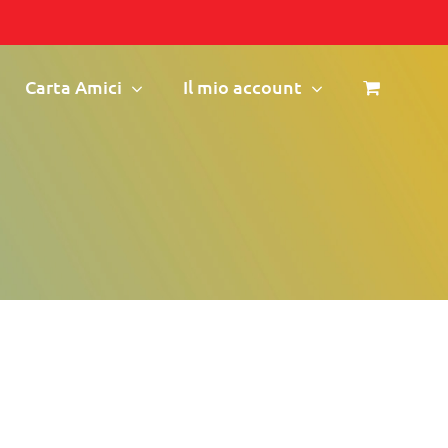
Carta Amici
Il mio account