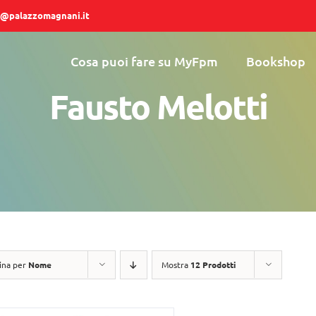
@palazzomagnani.it
Cosa puoi fare su MyFpm
Bookshop
Fausto Melotti
ina per
Nome
Mostra
12 Prodotti