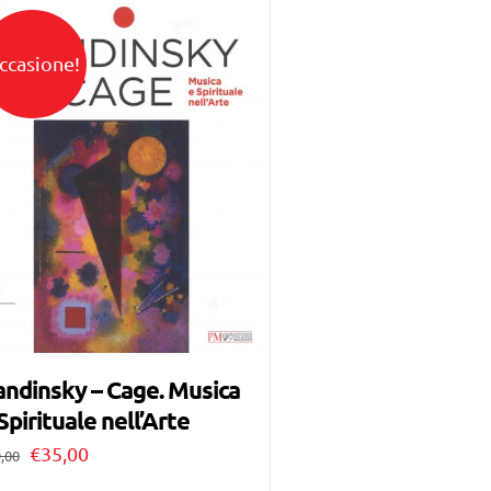
ccasione!
ndinsky – Cage. Musica
Spirituale nell’Arte
Il
Il
€
35,00
,00
prezzo
prezzo