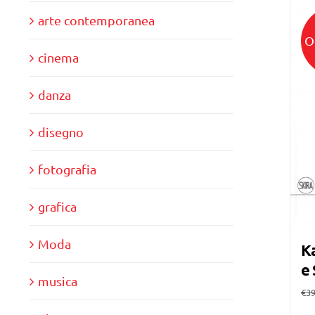
arte contemporanea
O
cinema
danza
disegno
fotografia
grafica
Moda
Ka
e 
musica
€
39