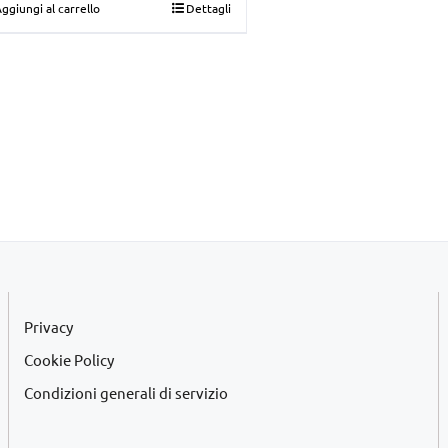
ggiungi al carrello
Dettagli
originale
attuale
era:
è:
€39,00.
€35,00.
Privacy
Cookie Policy
Condizioni generali di servizio