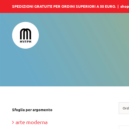
Salta
SPEDIZIONI GRATUITE PER ORDINI SUPERIORI A 50 EURO.
|
shop
al
contenuto
Ord
Sfoglia per argomento
arte moderna