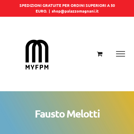
Salta
SPEDIZIONI GRATUITE PER ORDINI SUPERIORI A 50
EURO.
|
shop@palazzomagnani.it
al
contenuto
Fausto Melotti