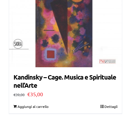
Kandinsky – Cage. Musica e Spirituale
nell’Arte
Il
Il
€
35,00
€
39,00
prezzo
prezzo
Aggiungi al carrello
Dettagli
originale
attuale
era:
è: