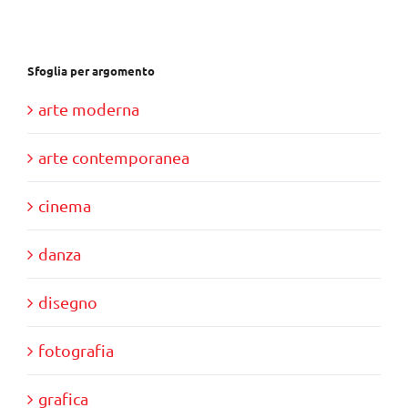
€39,00.
€35,00.
Sfoglia per argomento
arte moderna
arte contemporanea
cinema
danza
disegno
fotografia
grafica