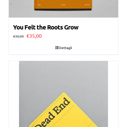
You Felt the Roots Grow
Il
Il
€
35,00
€
38,00
prezzo
prezzo
Dettagli
originale
attuale
era:
è:
€38,00.
€35,00.