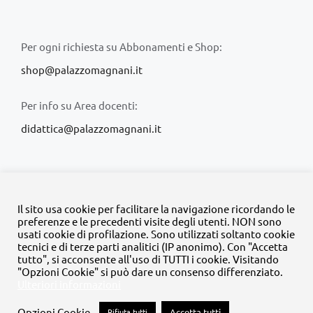
Per ogni richiesta su Abbonamenti e Shop:
shop@palazzomagnani.it
Per info su Area docenti:
didattica@palazzomagnani.it
Il sito usa cookie per facilitare la navigazione ricordando le
preferenze e le precedenti visite degli utenti. NON sono
usati cookie di profilazione. Sono utilizzati soltanto cookie
© Copyright 2020 -
2026 | Tutti i diritti riservati | MyFpm è un
tecnici e di terze parti analitici (IP anonimo). Con "Accetta
progetto della
Fondazione Palazzo Magnani
tutto", si acconsente all'uso di TUTTI i cookie. Visitando
"Opzioni Cookie" si può dare un consenso differenziato.
Ulteriori informazioni
Facebook
Instagram
Twitter
LinkedIn
YouTube
Opzioni Cookie
Rifiuta tutti
Accetta tutti