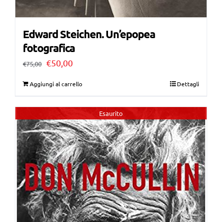
Edward Steichen. Un’epopea
fotografica
Il
Il
€
50,00
€
75,00
prezzo
prezzo
Aggiungi al carrello
Dettagli
originale
attuale
era:
è:
Esaurito
€75,00.
€50,00.