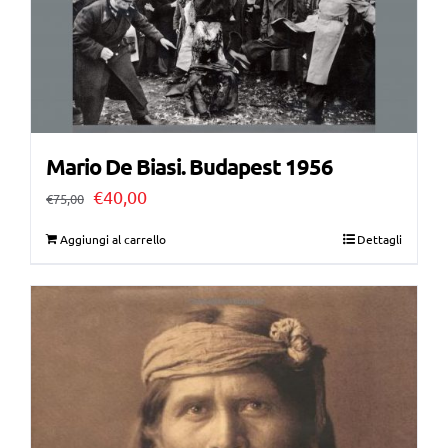
Mario De Biasi. Budapest 1956
Il
Il
€
40,00
€
75,00
prezzo
prezzo
Aggiungi al carrello
Dettagli
originale
attuale
era:
è:
€75,00.
€40,00.