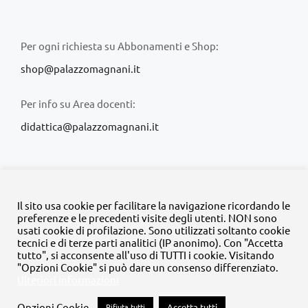
Per ogni richiesta su Abbonamenti e Shop:
shop@palazzomagnani.it
Per info su Area docenti:
didattica@palazzomagnani.it
Il sito usa cookie per facilitare la navigazione ricordando le
preferenze e le precedenti visite degli utenti. NON sono
usati cookie di profilazione. Sono utilizzati soltanto cookie
© Copyright 2020 -
2026 | Tutti i diritti riservati | MyFpm è un
tecnici e di terze parti analitici (IP anonimo). Con "Accetta
progetto della
Fondazione Palazzo Magnani
tutto", si acconsente all'uso di TUTTI i cookie. Visitando
"Opzioni Cookie" si può dare un consenso differenziato.
Ulteriori informazioni
Facebook
Instagram
Twitter
LinkedIn
YouTube
Opzioni Cookie
Rifiuta tutti
Accetta tutti