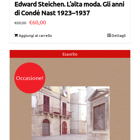
Edward Steichen. L’alta moda. Gli anni
di Condé Nast 1923–1937
Il
Il
€
60,00
€
69,00
prezzo
prezzo
Aggiungi al carrello
Dettagli
originale
attuale
era:
è:
Esaurito
€69,00.
€60,00.
Occasione!