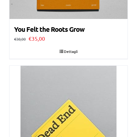
You Felt the Roots Grow
Il
Il
€
35,00
€
38,00
prezzo
prezzo
Dettagli
originale
attuale
era:
è:
€38,00.
€35,00.