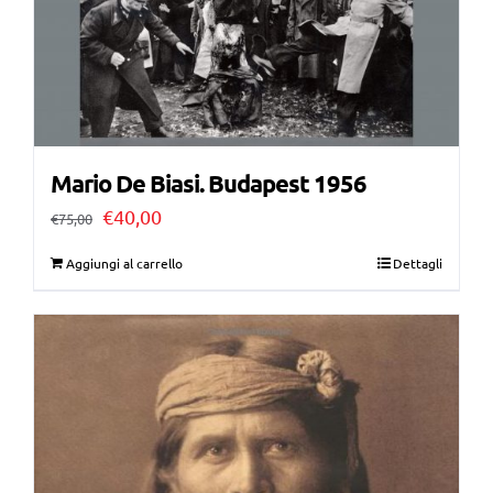
Mario De Biasi. Budapest 1956
Il
Il
€
40,00
€
75,00
prezzo
prezzo
Aggiungi al carrello
Dettagli
originale
attuale
era:
è:
€75,00.
€40,00.