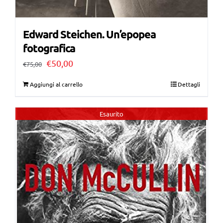
Edward Steichen. Un’epopea
fotografica
Il
Il
€
50,00
€
75,00
prezzo
prezzo
Aggiungi al carrello
Dettagli
originale
attuale
era:
è:
Esaurito
€75,00.
€50,00.