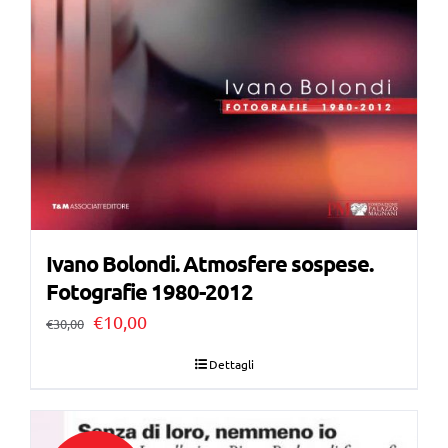
Ivano Bolondi. Atmosfere sospese.
Fotografie 1980-2012
Il
Il
€
10,00
€
30,00
prezzo
prezzo
Dettagli
originale
attuale
era:
è: