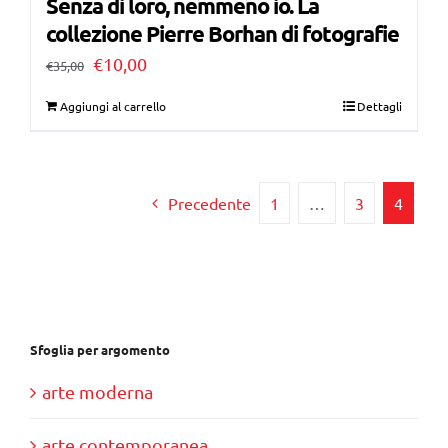
Senza di loro, nemmeno io. La
collezione Pierre Borhan di fotografie
Il
Il
€
10,00
€
35,00
prezzo
prezzo
Aggiungi al carrello
Dettagli
originale
attuale
era:
è:
€35,00.
€10,00.
Precedente
1
…
3
4
Sfoglia per argomento
arte moderna
arte contemporanea