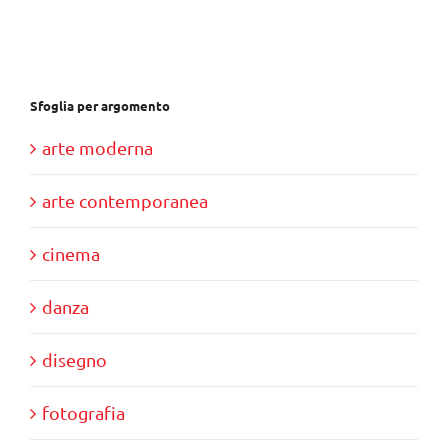
€37,00.
€35,00.
Sfoglia per argomento
arte moderna
arte contemporanea
cinema
danza
disegno
fotografia