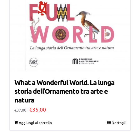
What a Wonderful World. La lunga
storia dell’Ornamento tra arte e
natura
Il
Il
€
35,00
€
37,00
prezzo
prezzo
Aggiungi al carrello
Dettagli
originale
attuale
era:
è: