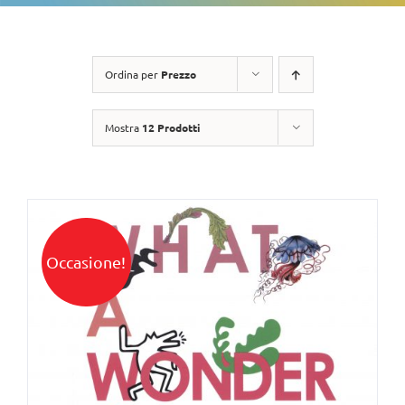
Ordina per
Prezzo
Mostra
12 Prodotti
Occasione!