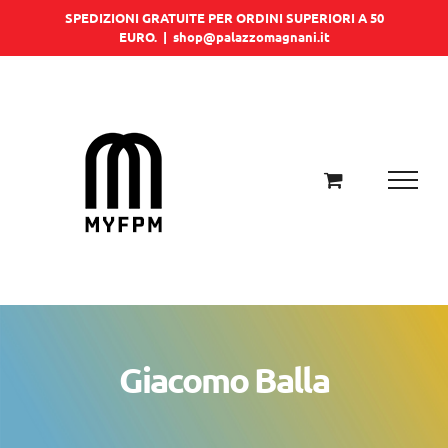
Salta
SPEDIZIONI GRATUITE PER ORDINI SUPERIORI A 50
EURO.
|
shop@palazzomagnani.it
al
contenuto
Giacomo Balla