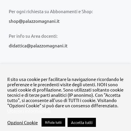
Per ogni richiesta su Abbonamenti e Shop:
shop@palazzomagnani.it
Per info su Area docenti:
didattica@palazzomagnani.it
Il sito usa cookie per facilitare la navigazione ricordando le
preferenze e le precedenti visite degli utenti. NON sono
usati cookie di profilazione. Sono utilizzati soltanto cookie
© Copyright 2020 -
2026 | Tutti i diritti riservati | MyFpm è un
tecnici e di terze parti analitici (IP anonimo). Con "Accetta
progetto della
Fondazione Palazzo Magnani
tutto", si acconsente all'uso di TUTTI i cookie. Visitando
"Opzioni Cookie" si può dare un consenso differenziato.
Ulteriori informazioni
Facebook
Instagram
Twitter
LinkedIn
YouTube
Opzioni Cookie
Rifiuta tutti
Accetta tutti