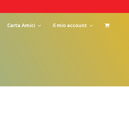
Carta Amici
Il mio account