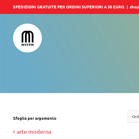
Salta
SPEDIZIONI GRATUITE PER ORDINI SUPERIORI A 50 EURO.
|
shop
al
contenuto
Ord
Sfoglia per argomento
arte moderna