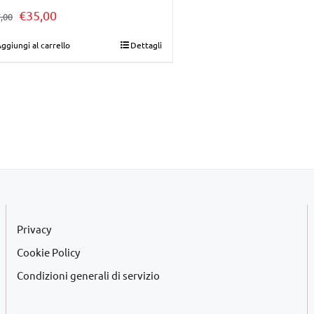
Il
Il
€
35,00
,00
prezzo
prezzo
ggiungi al carrello
Dettagli
originale
attuale
era:
è:
€37,00.
€35,00.
Privacy
Cookie Policy
Condizioni generali di servizio