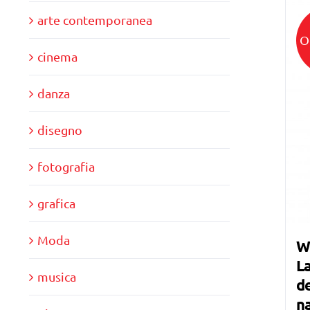
arte contemporanea
O
cinema
danza
disegno
fotografia
grafica
Moda
W
La
musica
de
n