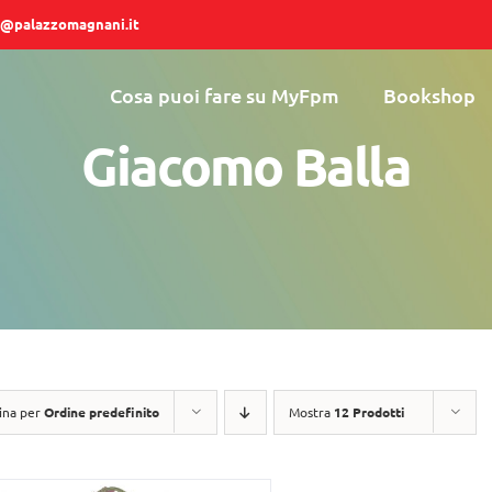
@palazzomagnani.it
Cosa puoi fare su MyFpm
Bookshop
Giacomo Balla
ina per
Ordine predefinito
Mostra
12 Prodotti