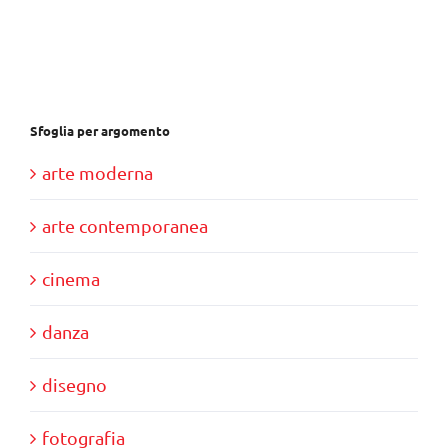
era:
è:
€30,00.
€10,00.
Sfoglia per argomento
arte moderna
arte contemporanea
cinema
danza
disegno
fotografia