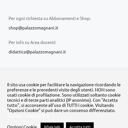
Per ogni richiesta su Abbonamenti e Shop:
shop@palazzomagnani.it
Per info su Area docenti:
didattica@palazzomagnani.it
Il sito usa cookie per facilitare la navigazione ricordando le
preferenze e le precedenti visite degli utenti. NON sono
usati cookie di profilazione. Sono utilizzati soltanto cookie
© Copyright 2020 -
2026 | Tutti i diritti riservati | MyFpm è un
tecnici e di terze parti analitici (IP anonimo). Con "Accetta
progetto della
Fondazione Palazzo Magnani
tutto", si acconsente all'uso di TUTTI i cookie. Visitando
"Opzioni Cookie" si può dare un consenso differenziato.
Ulteriori informazioni
Facebook
Instagram
Twitter
LinkedIn
YouTube
Opzioni Cookie
Rifiuta tutti
Accetta tutti