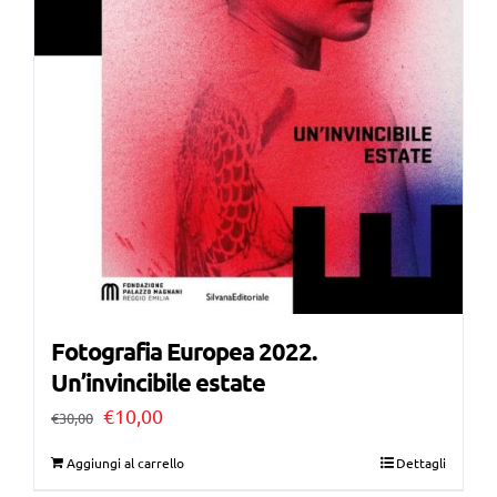
Fotografia Europea 2022.
Un’invincibile estate
Il
Il
€
10,00
€
30,00
prezzo
prezzo
Aggiungi al carrello
Dettagli
originale
attuale