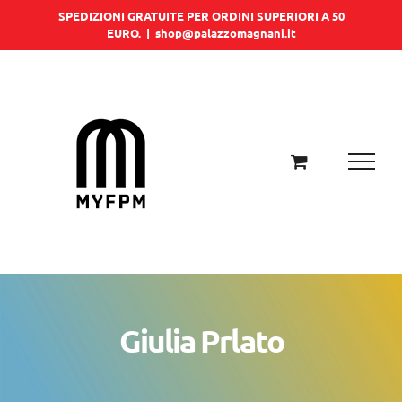
Salta
SPEDIZIONI GRATUITE PER ORDINI SUPERIORI A 50
EURO.
|
shop@palazzomagnani.it
al
contenuto
Giulia Prlato