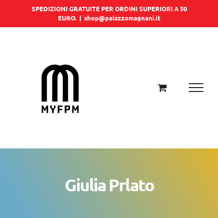
Salta
SPEDIZIONI GRATUITE PER ORDINI SUPERIORI A 50
EURO.
|
shop@palazzomagnani.it
al
contenuto
Giulia Prlato