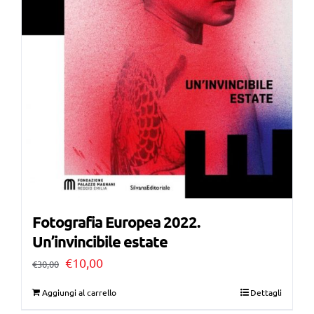
Fotografia Europea 2022.
Un’invincibile estate
Il
Il
€
10,00
€
30,00
prezzo
prezzo
Aggiungi al carrello
Dettagli
originale
attuale