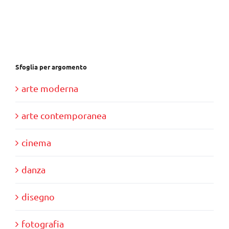
era:
è:
€30,00.
€10,00.
Sfoglia per argomento
arte moderna
arte contemporanea
cinema
danza
disegno
fotografia