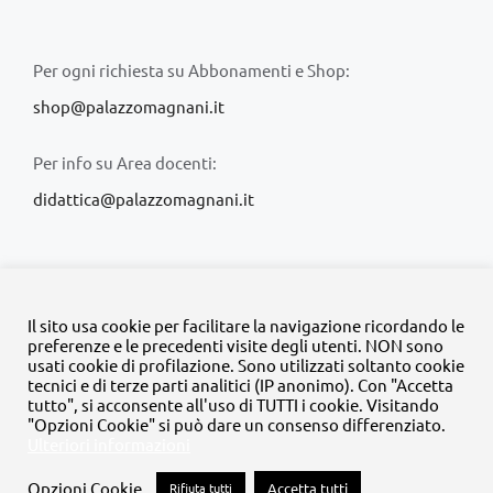
Per ogni richiesta su Abbonamenti e Shop:
shop@palazzomagnani.it
Per info su Area docenti:
didattica@palazzomagnani.it
Il sito usa cookie per facilitare la navigazione ricordando le
preferenze e le precedenti visite degli utenti. NON sono
usati cookie di profilazione. Sono utilizzati soltanto cookie
© Copyright 2020 -
2026 | Tutti i diritti riservati | MyFpm è un
tecnici e di terze parti analitici (IP anonimo). Con "Accetta
progetto della
Fondazione Palazzo Magnani
tutto", si acconsente all'uso di TUTTI i cookie. Visitando
"Opzioni Cookie" si può dare un consenso differenziato.
Ulteriori informazioni
Facebook
Instagram
Twitter
LinkedIn
YouTube
Opzioni Cookie
Rifiuta tutti
Accetta tutti