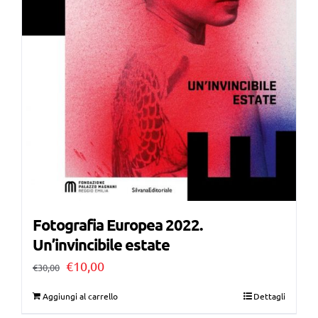
Fotografia Europea 2022.
Un’invincibile estate
Il
Il
€
10,00
€
30,00
prezzo
prezzo
Aggiungi al carrello
Dettagli
originale
attuale