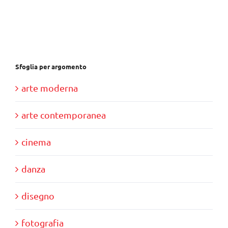
era:
è:
€30,00.
€10,00.
Sfoglia per argomento
arte moderna
arte contemporanea
cinema
danza
disegno
fotografia