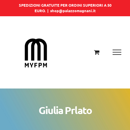
Salta
SPEDIZIONI GRATUITE PER ORDINI SUPERIORI A 50
EURO.
|
shop@palazzomagnani.it
al
contenuto
Giulia Prlato