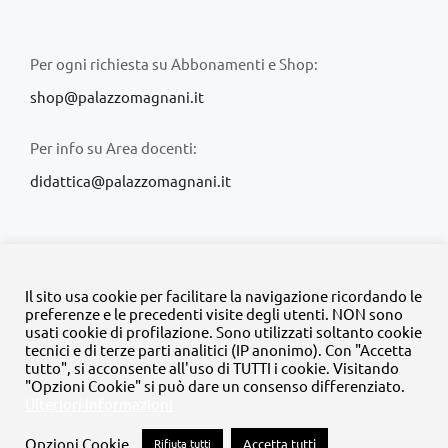
Per ogni richiesta su Abbonamenti e Shop:
shop@palazzomagnani.it
Per info su Area docenti:
didattica@palazzomagnani.it
Il sito usa cookie per facilitare la navigazione ricordando le
preferenze e le precedenti visite degli utenti. NON sono
usati cookie di profilazione. Sono utilizzati soltanto cookie
© Copyright 2020 -
2026 | Tutti i diritti riservati | MyFpm è un
tecnici e di terze parti analitici (IP anonimo). Con "Accetta
progetto della
Fondazione Palazzo Magnani
tutto", si acconsente all'uso di TUTTI i cookie. Visitando
"Opzioni Cookie" si può dare un consenso differenziato.
Ulteriori informazioni
Facebook
Instagram
Twitter
LinkedIn
YouTube
Opzioni Cookie
Rifiuta tutti
Accetta tutti