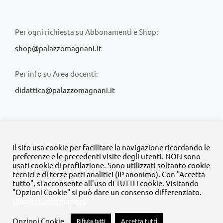
Per ogni richiesta su Abbonamenti e Shop:
shop@palazzomagnani.it
Per info su Area docenti:
didattica@palazzomagnani.it
Il sito usa cookie per facilitare la navigazione ricordando le
preferenze e le precedenti visite degli utenti. NON sono
usati cookie di profilazione. Sono utilizzati soltanto cookie
© Copyright 2020 -
2026 | Tutti i diritti riservati | MyFpm è un
tecnici e di terze parti analitici (IP anonimo). Con "Accetta
progetto della
Fondazione Palazzo Magnani
tutto", si acconsente all'uso di TUTTI i cookie. Visitando
"Opzioni Cookie" si può dare un consenso differenziato.
Ulteriori informazioni
Facebook
Instagram
Twitter
LinkedIn
YouTube
Opzioni Cookie
Rifiuta tutti
Accetta tutti