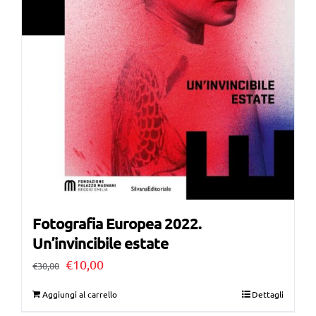
Fotografia Europea 2022.
Un’invincibile estate
Il
Il
€
10,00
€
30,00
prezzo
prezzo
Aggiungi al carrello
Dettagli
originale
attuale