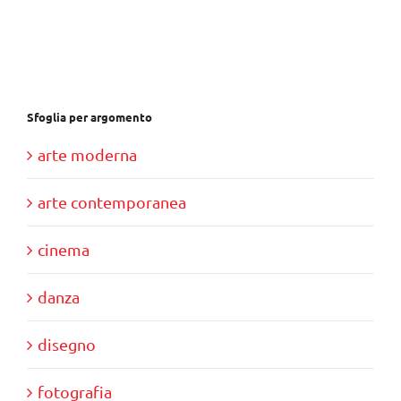
era:
è:
€30,00.
€10,00.
Sfoglia per argomento
arte moderna
arte contemporanea
cinema
danza
disegno
fotografia