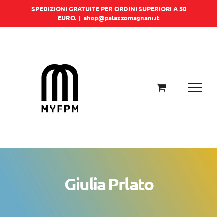
Salta
SPEDIZIONI GRATUITE PER ORDINI SUPERIORI A 50
EURO.
|
shop@palazzomagnani.it
al
contenuto
Giulia Prlato