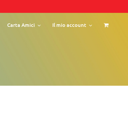
Carta Amici
Il mio account