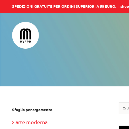
Salta
SPEDIZIONI GRATUITE PER ORDINI SUPERIORI A 50 EURO.
|
shop
al
contenuto
Ord
Sfoglia per argomento
arte moderna