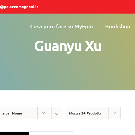
@palazzomagnani.it
Cosa puoi fare su MyFpm
Bookshop
Guanyu Xu
ina per
Nome
Mostra
24 Prodotti