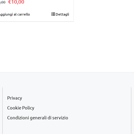
Il
Il
€
10,00
,00
prezzo
prezzo
ggiungi al carrello
Dettagli
originale
attuale
era:
è:
€30,00.
€10,00.
Privacy
Cookie Policy
Condizioni generali di servizio