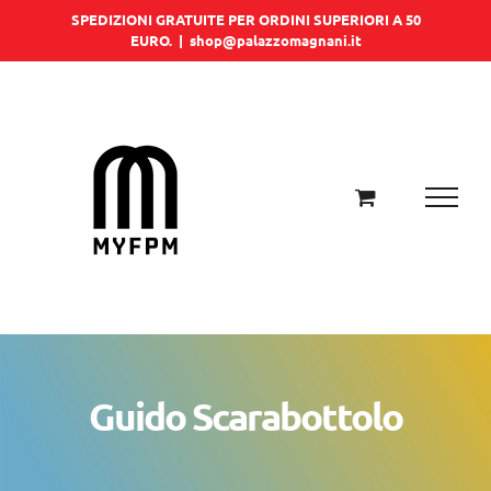
Salta
SPEDIZIONI GRATUITE PER ORDINI SUPERIORI A 50
EURO.
|
shop@palazzomagnani.it
al
contenuto
Guido Scarabottolo