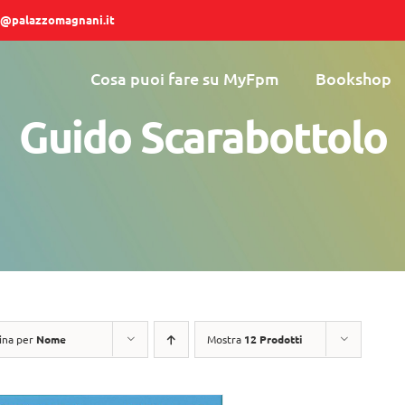
@palazzomagnani.it
Cosa puoi fare su MyFpm
Bookshop
Guido Scarabottolo
ina per
Nome
Mostra
12 Prodotti