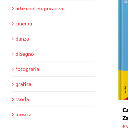
arte contemporanea
cinema
danza
disegno
fotografia
grafica
Moda
Ca
musica
Za
€
3