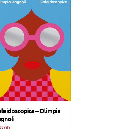
leidoscopica – Olimpia
gnoli
8,00