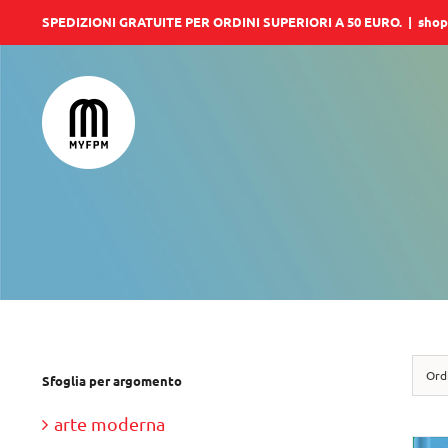
Salta
SPEDIZIONI GRATUITE PER ORDINI SUPERIORI A 50 EURO.
|
shop
al
contenuto
Ord
Sfoglia per argomento
arte moderna