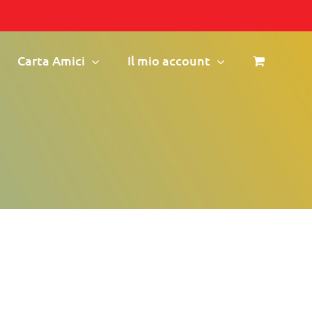
Carta Amici
Il mio account