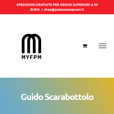
Salta
SPEDIZIONI GRATUITE PER ORDINI SUPERIORI A 50
EURO.
|
shop@palazzomagnani.it
al
contenuto
Guido Scarabottolo