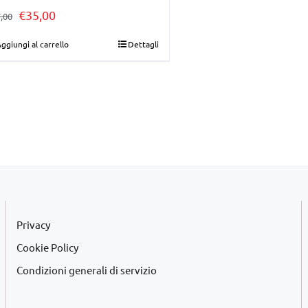
Il
Il
€
35,00
,00
prezzo
prezzo
ggiungi al carrello
Dettagli
originale
attuale
era:
è:
€37,00.
€35,00.
Privacy
Cookie Policy
Condizioni generali di servizio