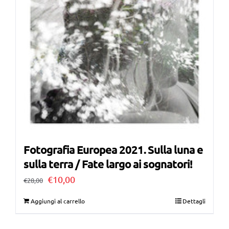
Fotografia Europea 2021. Sulla luna e
sulla terra / Fate largo ai sognatori!
Il
Il
€
10,00
€
28,00
prezzo
prezzo
Aggiungi al carrello
Dettagli
originale
attuale
era:
è: