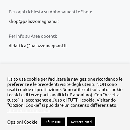
Per ogni richiesta su Abbonamenti e Shop:
shop@palazzomagnani.it
Per info su Area docenti:
didattica@palazzomagnani.it
Il sito usa cookie per facilitare la navigazione ricordando le
preferenze e le precedenti visite degli utenti. NON sono
usati cookie di profilazione. Sono utilizzati soltanto cookie
© Copyright 2020 -
2026 | Tutti i diritti riservati | MyFpm è un
tecnici e di terze parti analitici (IP anonimo). Con "Accetta
progetto della
Fondazione Palazzo Magnani
tutto", si acconsente all'uso di TUTTI i cookie. Visitando
"Opzioni Cookie" si può dare un consenso differenziato.
Ulteriori informazioni
Facebook
Instagram
Twitter
LinkedIn
YouTube
Opzioni Cookie
Rifiuta tutti
Accetta tutti