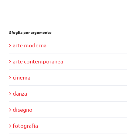
€28,00.
€10,00.
Sfoglia per argomento
arte moderna
arte contemporanea
cinema
danza
disegno
fotografia