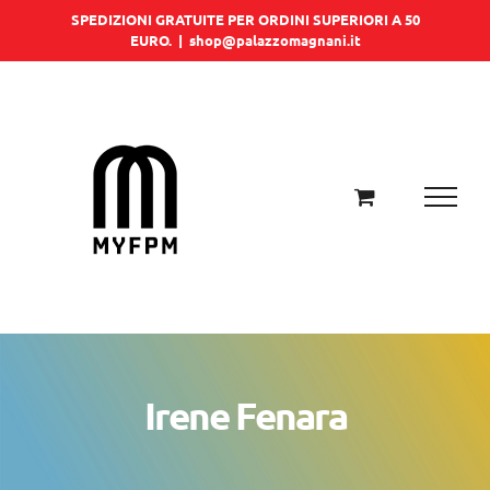
Salta
SPEDIZIONI GRATUITE PER ORDINI SUPERIORI A 50
EURO.
|
shop@palazzomagnani.it
al
contenuto
Irene Fenara