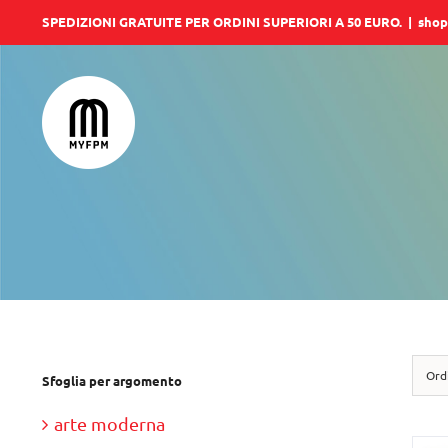
Salta
SPEDIZIONI GRATUITE PER ORDINI SUPERIORI A 50 EURO.
|
shop
al
contenuto
Ord
Sfoglia per argomento
arte moderna