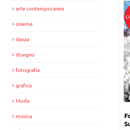
arte contemporanea
O
cinema
danza
disegno
fotografia
grafica
Moda
Fo
musica
Su