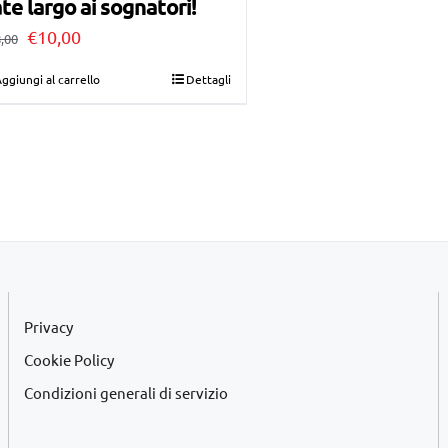
te largo ai sognatori!
Il
Il
€
10,00
,00
prezzo
prezzo
ggiungi al carrello
Dettagli
originale
attuale
era:
è:
€28,00.
€10,00.
Privacy
Cookie Policy
Condizioni generali di servizio