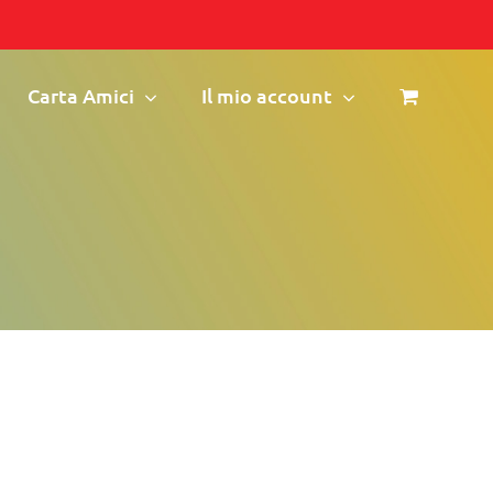
Carta Amici
Il mio account