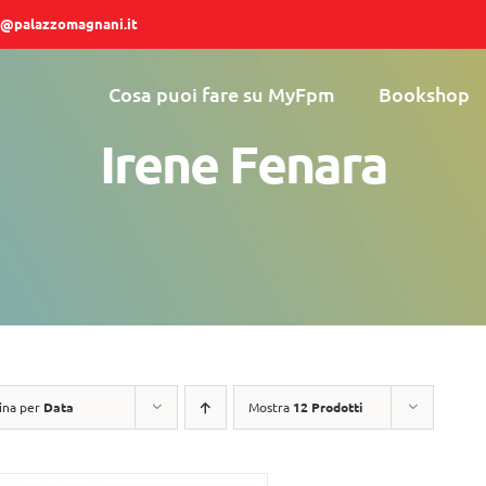
@palazzomagnani.it
Cosa puoi fare su MyFpm
Bookshop
Irene Fenara
ina per
Data
Mostra
12 Prodotti