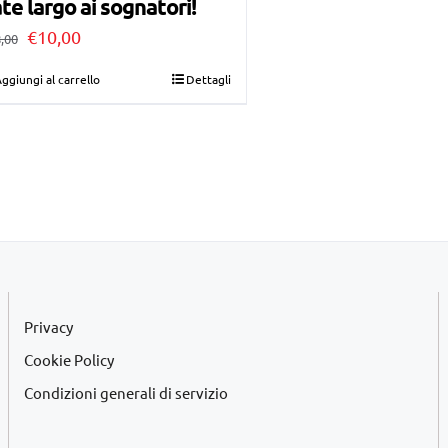
te largo ai sognatori!
Il
Il
€
10,00
,00
prezzo
prezzo
ggiungi al carrello
Dettagli
originale
attuale
era:
è:
€28,00.
€10,00.
Privacy
Cookie Policy
Condizioni generali di servizio