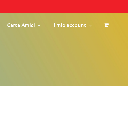
Carta Amici
Il mio account