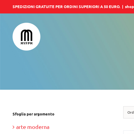
Salta
SPEDIZIONI GRATUITE PER ORDINI SUPERIORI A 50 EURO.
|
shop
al
contenuto
Ord
Sfoglia per argomento
arte moderna