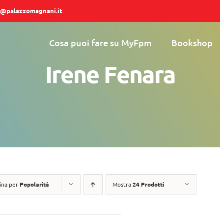
@palazzomagnani.it
Cosa puoi fare su MyFpm
Bookshop
Irene Fenara
ina per
Popolarità
Mostra
24 Prodotti