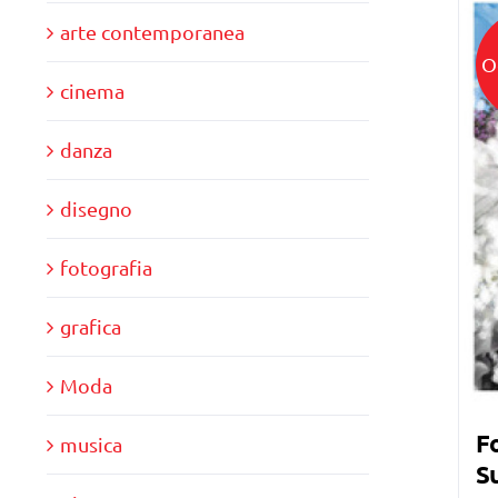
arte contemporanea
O
cinema
danza
disegno
fotografia
grafica
Moda
Fo
musica
Su